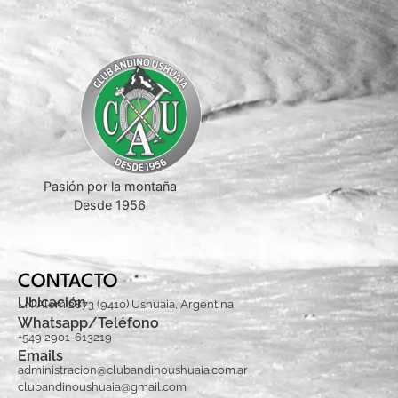
Pasión por la montaña
Desde 1956
CONTACTO
Ubicación
LN Alem 2873 (9410) Ushuaia, Argentina
Whatsapp/Teléfono
+549 2901-613219
Emails
administracion@clubandinoushuaia.com.ar
clubandinoushuaia@gmail.com