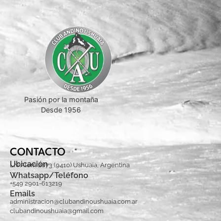
Pasión por la montaña
Desde 1956
CONTACTO
Ubicación
LN Alem 2873 (9410) Ushuaia, Argentina
Whatsapp/Teléfono
+549 2901-613219
Emails
administracion@clubandinoushuaia.com.ar
clubandinoushuaia@gmail.com