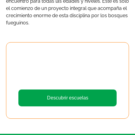
encuentro para todas las edades y niveles. Este es solo
el comienzo de un proyecto integral que acompaña el
crecimiento enorme de esta disciplina por los bosques
fueguinos.
¡DESCUBRÍ NUESTRAS
ESCUELAS!
Descubrí todas las actividades y deportes
que podes realizar en el Club Andino
Ushuaia
Descubrir escuelas